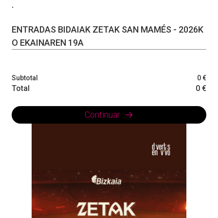
.
ENTRADAS BIDAIAK ZETAK SAN MAMÉS - 2026K
O EKAINAREN 19A
Subtotal
0 €
Total
0 €
Continuar