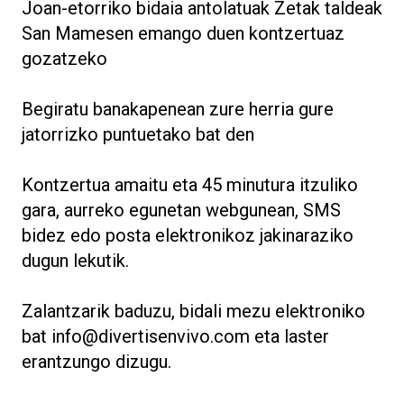
Joan-etorriko bidaia antolatuak Zetak taldeak
San Mamesen emango duen kontzertuaz
gozatzeko
Begiratu banakapenean zure herria gure
jatorrizko puntuetako bat den
Kontzertua amaitu eta 45 minutura itzuliko
gara, aurreko egunetan webgunean, SMS
bidez edo posta elektronikoz jakinaraziko
dugun lekutik.
Zalantzarik baduzu, bidali mezu elektroniko
bat info@divertisenvivo.com eta laster
erantzungo dizugu.