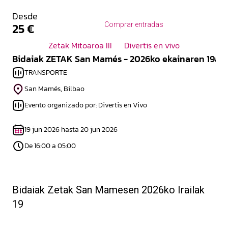
Desde
25 €
Comprar entradas
Zetak Mitoaroa III
Divertis en vivo
Bidaiak ZETAK San Mamés - 2026ko ekainaren 19a
TRANSPORTE
San Mamés, Bilbao
Evento organizado por: Divertis en Vivo
19 jun 2026 hasta 20 jun 2026
De 16:00 a 05:00
Bidaiak Zetak San Mamesen 2026ko Irailak
19